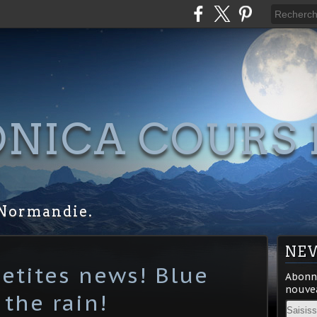
NICA COURS 
S
Normandie.
NE
petites news! Blue
Abonne
nouvea
 the rain!
Email