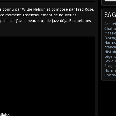
re connu par Willie Nelson et composé par Fred Rose.
PAG
n ce moment. Essentiellement de nouvelles
çaise car j'avais beaucoup de jazz déjà. Et quelques
Accuei
Chaîn
Messie
Discog
Harmon
frança
Histoi
Légend
Lexiqu
Stages
Norman
Conta