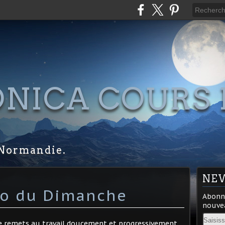
NICA COURS 
S
Normandie.
NE
ro du Dimanche
Abonne
nouvea
Email
 me remets au travail doucement et progressivement.