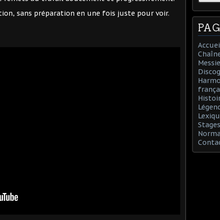
ion, sans préparation en une fois juste pour voir.
PAG
Accuei
Chaîn
Messie
Discog
Harmon
frança
Histoi
Légend
Lexiqu
Stages
Norman
Conta