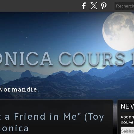
NICA COURS 
S
Normandie.
NE
 a Friend in Me" (Toy
Abonne
nouvea
monica
Email