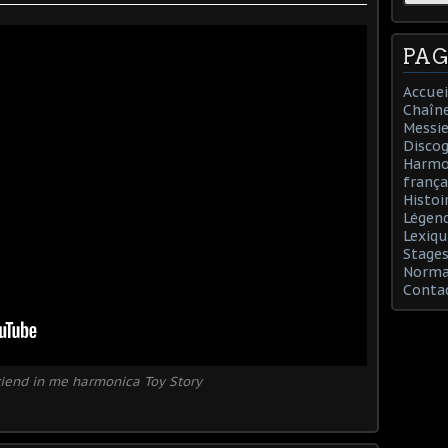
PAG
Accuei
Chaîn
Messie
Discog
Harmon
frança
Histoi
Légend
Lexiqu
Stages
Norman
Conta
riend in me harmonica Toy Story