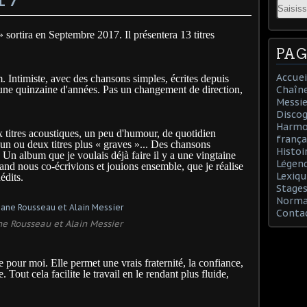
Email
sortira en Septembre 2017. Il présentera 13 titres
PAG
Accuei
m. Intimiste, avec des chansons simples, écrites depuis
 a une quinzaine d'années. Pas un changement de direction,
Chaîn
Messie
Discog
Harmon
x titres acoustiques, un peu d'humour, de quotidien
frança
un ou deux titres plus « graves »... Des chansons
Histoi
. Un album que je voulais déjà faire il y a une vingtaine
Légend
d nous co-écrivions et jouions ensemble, que je réalise
Lexiqu
édits.
Stages
Norman
Conta
e Rousseau et Alain Messier
 pour moi. Elle permet une vrais fraternité, la confiance,
Tout cela facilite le travail en le rendant plus fluide,