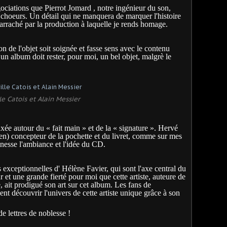
gociations que Pierrot Jomard , notre ingénieur du son,
 choeurs. Un détail qui ne manquera de marquer l'histoire
e arraché par la production à laquelle je rends homage.
ion de l'objet soit soignée et fasse sens avec le contenu
 un album doit rester, pour moi, un bel objet, malgrè le
lle Catois et Alain Messier
axée autour du « fait main » et de la « signature ». Hervé
) concepteur de la pochette et du livret, comme sur mes
inesse l'ambiance et l'idée du CD.
 exceptionnelles d' Hélène Favier, qui sont l'axe central du
 et une grande fierté pour moi que cette artiste, auteure de
 ait prodigué son art sur cet album. Les fans de
ent découvrir l'univers de cette artiste unique grâce à son
 lettres de noblesse !