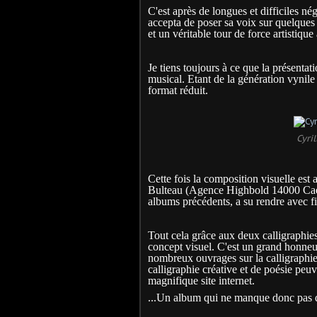
C'est après de longues et difficiles né
accepta de poser sa voix sur quelques
et un véritable tour de force artistiqu
Je tiens toujours à ce que la présentat
musical. Etant de la génération vynile
format réduit.
Cyri
Cette fois la composition visuelle est 
Bulteau (Agence Highbold 14000 Caen
albums précédents, a su rendre avec f
Tout cela grâce aux deux calligraphies
concept visuel. C'est un grand honneur
nombreux ouvrages sur la calligraphie,
calligraphie créative et de poésie peuv
magnifique site internet.
...Un album qui ne manque donc pas de