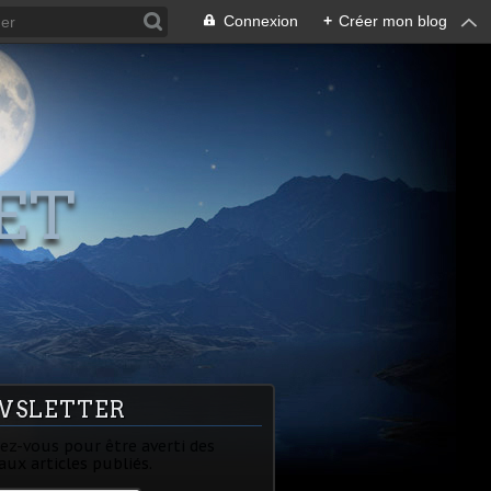
Connexion
+
Créer mon blog
ET
WSLETTER
z-vous pour être averti des
ux articles publiés.