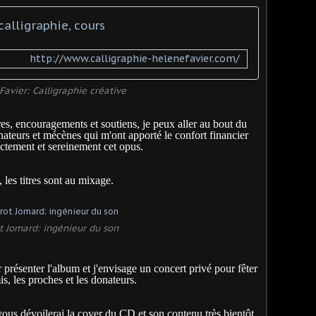
calligraphie, cours
http://www.calligraphie-helenefavier.com/
Favier: Calligraphie créative
es, encouragements et soutiens, je peux aller au bout du
nateurs et mécènes qui m'ont apporté le confort financier
ctement et sereinement cet opus.
 les titres sont au mixage.
t Jomard: ingénieur du son
 présenter l'album et j'envisage un concert privé pour fêter
is, les proches et les donateurs.
 vous dévoilerai la cover du CD et son contenu très bientôt.