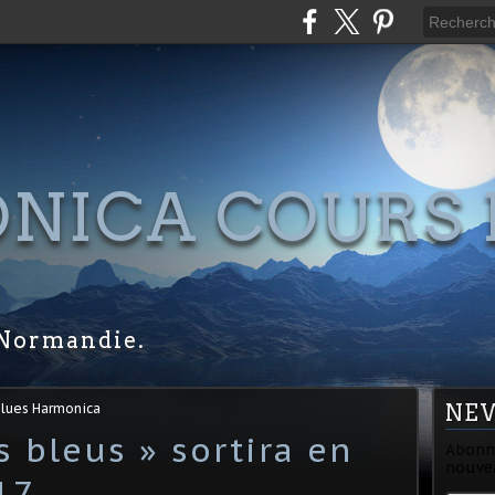
NICA COURS 
S
Normandie.
Blues Harmonica
NE
s bleus » sortira en
Abonne
nouvea
17