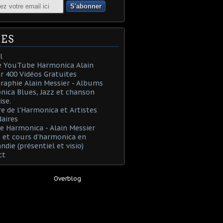
ES
l
e YouTube Harmonica Alain
r 400 Vidéos Gratuites
raphie Alain Messier - Albums
ica Blues, Jazz et chanson
ise.
re de l'Harmonica et Artistes
aires
e Harmonica - Alain Messier
 et cours d’harmonica en
die (présentiel et visio)
ct
Hébergé par
Overblog