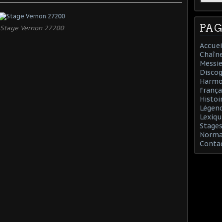
PAG
Stage Vernon 27200
Accuei
Chaîn
Messie
Discog
Harmon
frança
Histoi
Légend
Lexiqu
Stages
Norman
Conta