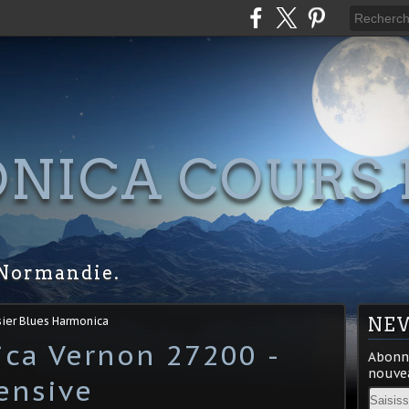
NICA COURS 
S
Normandie.
sier Blues Harmonica
NE
ca Vernon 27200 -
Abonne
nouvea
ensive
Email