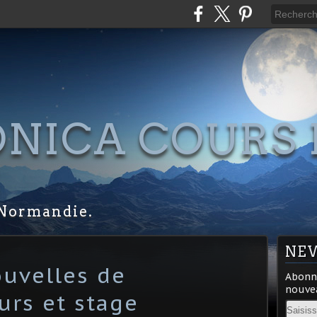
NICA COURS 
S
Normandie.
NE
ouvelles de
Abonne
nouvea
urs et stage
Email