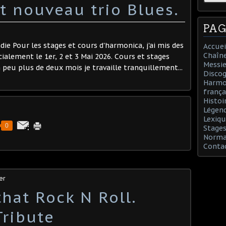
t nouveau trio Blues.
PAG
e Pour les stages et cours d'harmonica, j'ai mis des
Accuei
Chaîn
écialement le 1er, 2 et 3 Mai 2026. Cours et stages
Messie
eu plus de deux mois je travaille tranquillement...
Discog
Harmon
frança
Histoi
Légend
Lexiqu
0
Stages
Norman
Conta
er
hat Rock N Roll.
Tribute