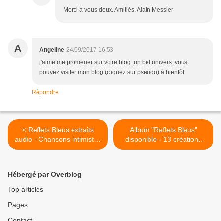
Merci à vous deux. Amitiés. Alain Messier
A
Angeline
24/09/2017 16:53
j'aime me promener sur votre blog. un bel univers. vous
pouvez visiter mon blog (cliquez sur pseudo) à bientôt.
Répondre
< Reflets Bleus extraits
Album "Reflets Bleus"
audio - Chansons intimistes
disponible - 13 créations
Alain Messier
françaises Jazz-Blues >
Hébergé par Overblog
Top articles
Pages
Contact